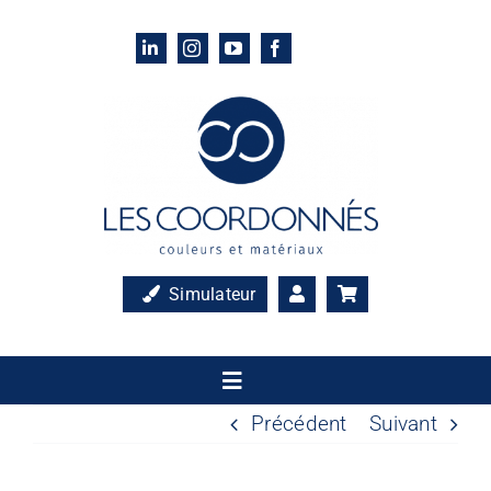
Passer
au
contenu
Simulateur
Toggle
Navigation
Précédent
Suivant
Accueil