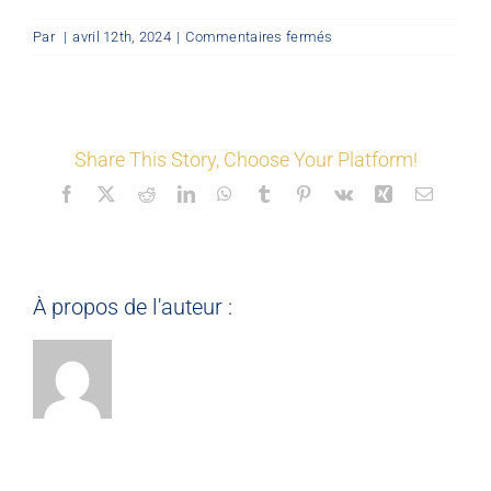
sur
Par
|
avril 12th, 2024
|
Commentaires fermés
LES COORDONNÉS
©
Mon
Espace
Nos offres
Share This Story, Choose Your Platform!
Facebook
X
Reddit
LinkedIn
WhatsApp
Tumblr
Pinterest
Vk
Xing
Email
Nos partenaires
Matériauthèque
À propos de l'auteur :
Inspirez-vous
Formation
FAQ